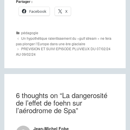
Partager :
Facebook
X
Catégories
pédagogie
Navigation
Un hypothétique ralentissement du «gulf stream » ne fera
des
pas plonger l’Europe dans une ère glaciaire
articles
PREVISION ET SUIVI EPISODE PLUVIEUX DU 07/02/24
AU 09/02/24
6 thoughts on “
La dangerosité
de l’effet de foehn sur
l’aérodrome de Spa
”
Jean-Michel Fobe