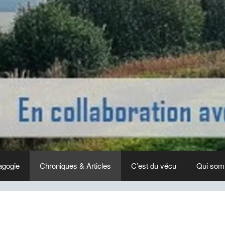
agogie
Chroniques & Articles
C’est du vécu
Qui som