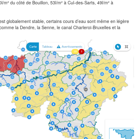
0l/m² du côté de Bouillon, 53l/m² à Cul-des-Sarts, 49l/m² à
on est globalement stable, certains cours d’eau sont même en légère
omme la Dendre, la Senne, le canal Charleroi-Bruxelles et la